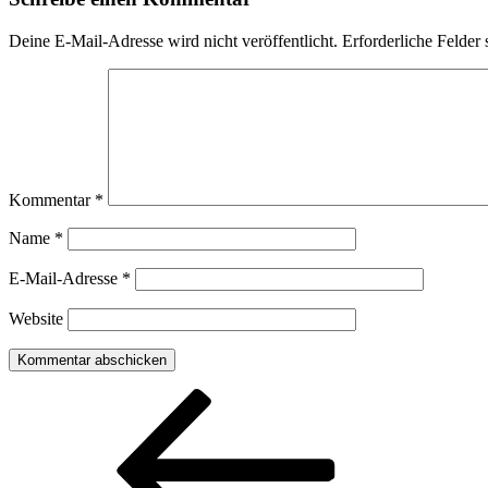
Deine E-Mail-Adresse wird nicht veröffentlicht.
Erforderliche Felder 
Kommentar
*
Name
*
E-Mail-Adresse
*
Website
Beitragsnavigation
Vorheriger
Beitrag