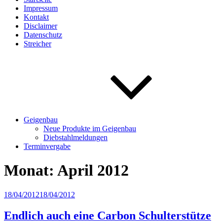
Impressum
Kontakt
Disclaimer
Datenschutz
Streicher
Geigenbau
Neue Produkte im Geigenbau
Diebstahlmeldungen
Terminvergabe
Monat:
April 2012
Veröffentlicht
18/04/2012
18/04/2012
am
Endlich auch eine Carbon Schulterstütze