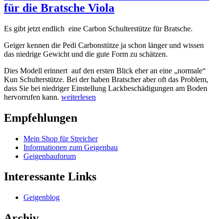
für die Bratsche Viola
Es gibt jetzt endlich eine Carbon Schulterstütze für Bratsche.
Geiger kennen die Pedi Carbonstütze ja schon länger und wissen
das niedrige Gewicht und die gute Form zu schätzen.
Dies Modell erinnert auf den ersten Blick eher an eine „normale“
Kun Schulterstütze. Bei der haben Bratscher aber oft das Problem,
dass Sie bei niedriger Einstellung Lackbeschädigungen am Boden
„Endlich
hervorrufen kann.
weiterlesen
auch
eine
Empfehlungen
Carbon
Schulterstütze
Mein Shop für Streicher
für
Informationen zum Geigenbau
die
Geigenbauforum
Bratsche
Viola“
Interessante Links
Geigenblog
Archiv