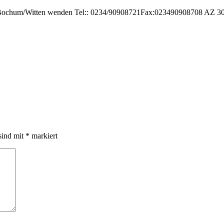
lizei Bochum/Witten wenden Tel:: 0234/90908721Fax:023490908708 AZ 
sind mit
*
markiert