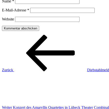
Name
*
E-Mail-Adresse
*
Website
Beitragsnavigation
Vorheriger
Beitrag
Zurück
Diebstahlmel
Nächster
Beitrag
Weiter
Konzert des Amaryllis Quartettes in Lübeck Theater Combina