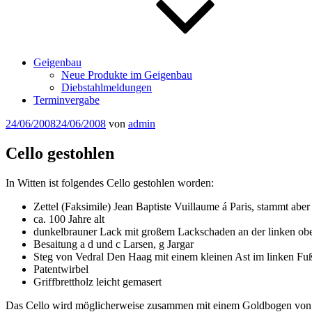
Geigenbau
Neue Produkte im Geigenbau
Diebstahlmeldungen
Terminvergabe
Veröffentlicht
24/06/2008
24/06/2008
von
admin
am
Cello gestohlen
In Witten ist folgendes Cello gestohlen worden:
Zettel (Faksimile) Jean Baptiste Vuillaume á Paris, stammt abe
ca. 100 Jahre alt
dunkelbrauner Lack mit großem Lackschaden an der linken ob
Besaitung a d und c Larsen, g Jargar
Steg von Vedral Den Haag mit einem kleinen Ast im linken Fu
Patentwirbel
Griffbrettholz leicht gemasert
Das Cello wird möglicherweise zusammen mit einem Goldbogen von 