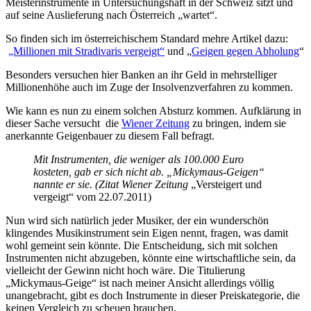
Meisterinstrumente in Untersuchungshaft in der Schweiz sitzt und
auf seine Auslieferung nach Österreich „wartet“.
So finden sich im österreichischem Standard mehre Artikel dazu:
„Millionen mit Stradivaris vergeigt“
und „
Geigen gegen Abholung
“
Besonders versuchen hier Banken an ihr Geld in mehrstelliger
Millionenhöhe auch im Zuge der Insolvenzverfahren zu kommen.
Wie kann es nun zu einem solchen Absturz kommen. Aufklärung in
dieser Sache versucht die
Wiener Zeitung
zu bringen, indem sie
anerkannte Geigenbauer zu diesem Fall befragt.
Mit Instrumenten, die weniger als 100.000 Euro
kosteten, gab er sich nicht ab. „Mickymaus-Geigen“
nannte er sie. (Zitat Wiener Zeitung
„Versteigert und
vergeigt“ vom 22.07.2011)
Nun wird sich natürlich jeder Musiker, der ein wunderschön
klingendes Musikinstrument sein Eigen nennt, fragen, was damit
wohl gemeint sein könnte. Die Entscheidung, sich mit solchen
Instrumenten nicht abzugeben, könnte eine wirtschaftliche sein, da
vielleicht der Gewinn nicht hoch wäre. Die Titulierung
„Mickymaus-Geige“ ist nach meiner Ansicht allerdings völlig
unangebracht, gibt es doch Instrumente in dieser Preiskategorie, die
keinen Vergleich zu scheuen brauchen.