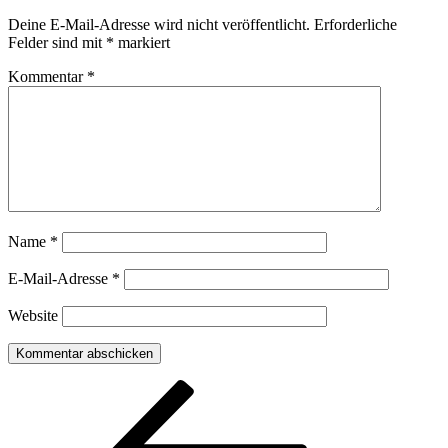
Deine E-Mail-Adresse wird nicht veröffentlicht.
Erforderliche
Felder sind mit
*
markiert
Kommentar
*
Name
*
E-Mail-Adresse
*
Website
Beitragsnavigation
Vorheriger
Beitrag