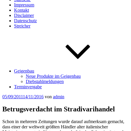
Impressum
Kontakt
Disclaimer
Datenschutz
Streicher
Geigenbau
Neue Produkte im Geigenbau
Diebstahlmeldungen
Terminvergabe
Veröffentlicht
05/09/2011
14/11/2016
von
admin
am
Betrugsverdacht im Stradivarihandel
Schon in mehreren Zeitungen wurde darauf aufmerksam gemacht,
dass einer der weltweit größten Händler alter italienischer