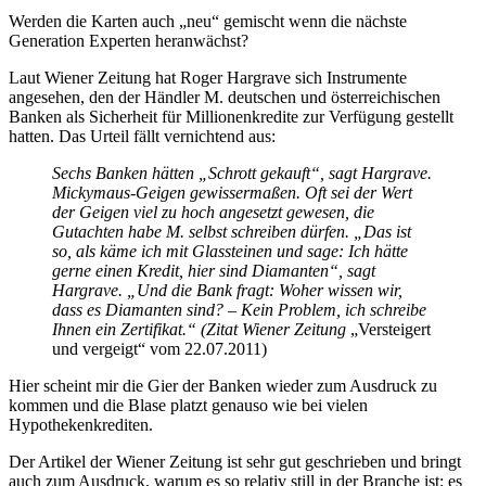
Werden die Karten auch „neu“ gemischt wenn die nächste
Generation Experten heranwächst?
Laut Wiener Zeitung hat Roger Hargrave sich Instrumente
angesehen, den der Händler M. deutschen und österreichischen
Banken als Sicherheit für Millionenkredite zur Verfügung gestellt
hatten. Das Urteil fällt vernichtend aus:
Sechs Banken hätten „Schrott gekauft“, sagt Hargrave.
Mickymaus-Geigen gewissermaßen. Oft sei der Wert
der Geigen viel zu hoch angesetzt gewesen, die
Gutachten habe M. selbst schreiben dürfen. „Das ist
so, als käme ich mit Glassteinen und sage: Ich hätte
gerne einen Kredit, hier sind Diamanten“, sagt
Hargrave. „Und die Bank fragt: Woher wissen wir,
dass es Diamanten sind? – Kein Problem, ich schreibe
Ihnen ein Zertifikat.“
(Zitat Wiener Zeitung
„Versteigert
und vergeigt“ vom 22.07.2011)
Hier scheint mir die Gier der Banken wieder zum Ausdruck zu
kommen und die Blase platzt genauso wie bei vielen
Hypothekenkrediten.
Der Artikel der Wiener Zeitung ist sehr gut geschrieben und bringt
auch zum Ausdruck, warum es so relativ still in der Branche ist: es