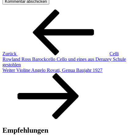
Beitragsnavigation
Vorheriger
Beitrag
Zurück
Celli
Rowland Ross Barockcello Cello und eines aus Derazey Schule
gestohlen
Nächster
Weiter
Violine Angelo Rovati, Genua Baujahr 1927
Beitrag
Empfehlungen