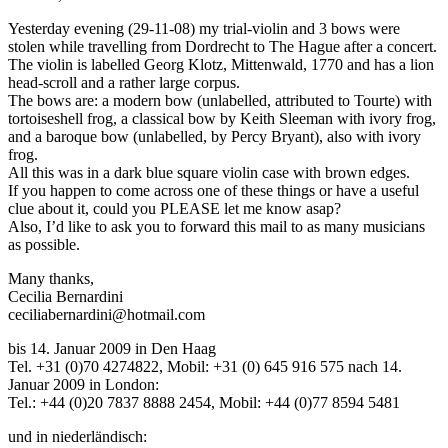
Yesterday evening (29-11-08) my trial-violin and 3 bows were
stolen while travelling from Dordrecht to The Hague after a concert.
The violin is labelled Georg Klotz, Mittenwald, 1770 and has a lion
head-scroll and a rather large corpus.
The bows are: a modern bow (unlabelled, attributed to Tourte) with
tortoiseshell frog, a classical bow by Keith Sleeman with ivory frog,
and a baroque bow (unlabelled, by Percy Bryant), also with ivory
frog.
All this was in a dark blue square violin case with brown edges.
If you happen to come across one of these things or have a useful
clue about it, could you PLEASE let me know asap?
Also, I’d like to ask you to forward this mail to as many musicians
as possible.
Many thanks,
Cecilia Bernardini
ceciliabernardini@hotmail.com
bis 14. Januar 2009 in Den Haag
Tel. +31 (0)70 4274822, Mobil: +31 (0) 645 916 575 nach 14.
Januar 2009 in London:
Tel.: +44 (0)20 7837 8888 2454, Mobil: +44 (0)77 8594 5481
und in niederländisch: