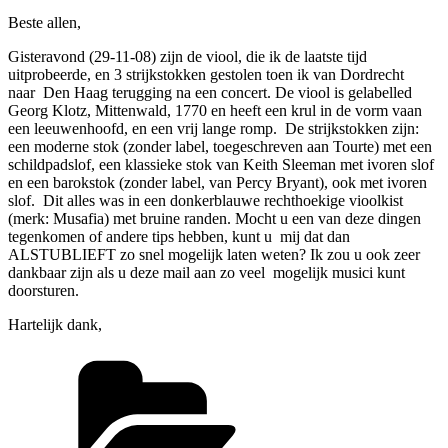
Beste allen,
Gisteravond (29-11-08) zijn de viool, die ik de laatste tijd
uitprobeerde, en 3 strijkstokken gestolen toen ik van Dordrecht
naar Den Haag terugging na een concert. De viool is gelabelled
Georg Klotz, Mittenwald, 1770 en heeft een krul in de vorm vaan
een leeuwenhoofd, en een vrij lange romp. De strijkstokken zijn:
een moderne stok (zonder label, toegeschreven aan Tourte) met een
schildpadslof, een klassieke stok van Keith Sleeman met ivoren slof
en een barokstok (zonder label, van Percy Bryant), ook met ivoren
slof. Dit alles was in een donkerblauwe rechthoekige vioolkist
(merk: Musafia) met bruine randen. Mocht u een van deze dingen
tegenkomen of andere tips hebben, kunt u mij dat dan
ALSTUBLIEFT zo snel mogelijk laten weten? Ik zou u ook zeer
dankbaar zijn als u deze mail aan zo veel mogelijk musici kunt
doorsturen.
Hartelijk dank,
Kategorien