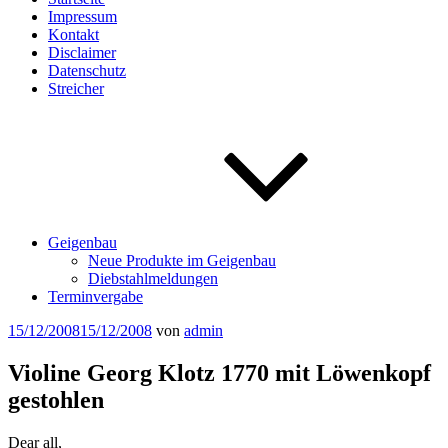
Impressum
Kontakt
Disclaimer
Datenschutz
Streicher
Geigenbau
Neue Produkte im Geigenbau
Diebstahlmeldungen
Terminvergabe
Veröffentlicht
15/12/2008
15/12/2008
von
admin
am
Violine Georg Klotz 1770 mit Löwenkopf
gestohlen
Dear all,